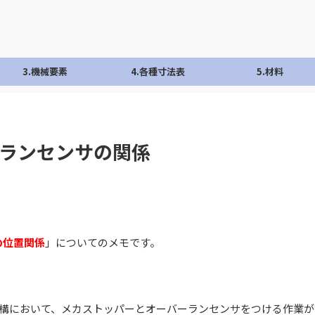
3.機械要素
4.各種寸法表
5.材料
ランセンサの関係
の位置関係
」についてのメモです。
機構において、メカストッパーとオーバーランセンサをつける作業が