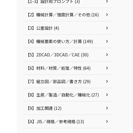
【1-3】設計用プロンプト (3)
【2】機械計算／強度計算／その他 (16)
【3】公差設計 (4)
【4】機械要素の使い方／計算 (149)
【5】2DCAD／3DCAD／CAE (30)
【6】材料／材質／処理／特性 (64)
【7】組立図／部品図／書き方 (29)
【8】生産／製造／自動化／機械化 (27)
【9】加工関連 (12)
【A】JIS／規格／参考規格 (13)