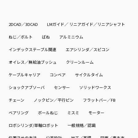
2DCAD／3DCAD
LMガイド／ リニアガイド／リニアシャフト
ねじ／ボルト
ばね
アルミニウム
インデックステーブル関連
エアシリンダ／スピコン
オイレス／無給油ブッシュ
クリーンルーム
ケーブルキャリア
コンベア
サイクルタイム
ショックアブソーバ
センサー
ソリッドワークス
チェーン
ノックピン／平行ピン
フラットバー／FB
ベアリング
ボールねじ
ミスミ
モーター
ロボシリンダ/単軸ロボット
一般規格／認識
位置決めの方法
公差設計
加工／基礎
図面／書き方