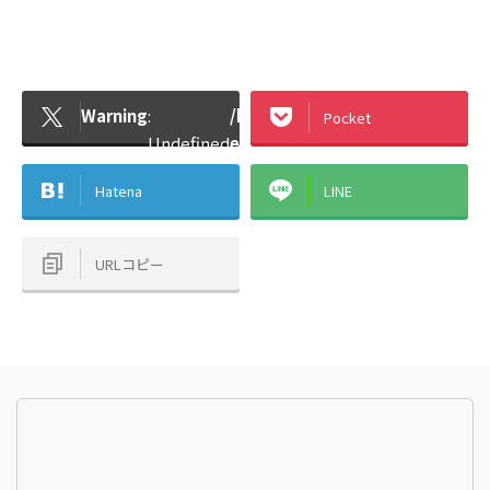
Warning
:
/home/mechaeng48/mechanical
Pocket
Undefined
engineer48.com/public_html/w
array key
content/plugins/sns-count-
Hatena
LINE
"Twitter"
cache/sns-count-cache.php
in
URLコピー