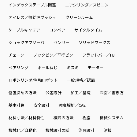
インデックステーブル関連
エアシリンダ／スピコン
オイレス／無給油ブッシュ
クリーンルーム
ケーブルキャリア
コンベア
サイクルタイム
ショックアブソーバ
センサー
ソリッドワークス
チェーン
ノックピン／平行ピン
フラットバー／FB
ベアリング
ボールねじ
ミスミ
モーター
ロボシリンダ/単軸ロボット
一般規格／認識
位置決めの方法
公差設計
加工／基礎
図面／書き方
基本計算
安全設計
強度解析／CAE
材料寸法／材料特性
検図の方法
樹脂
機械システム
機械化／自動化
機械設計の話
治具設計
溶接