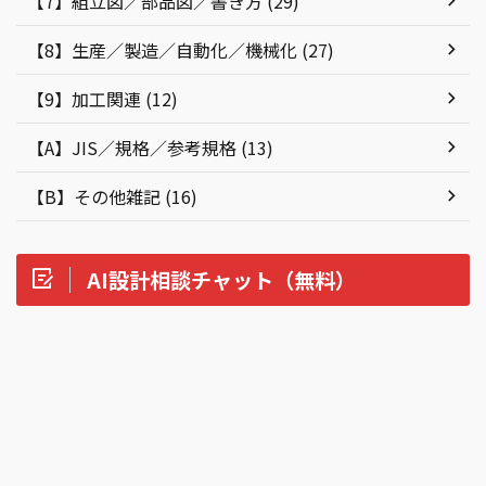
【7】組立図／部品図／書き方 (29)
【8】生産／製造／自動化／機械化 (27)
【9】加工関連 (12)
【A】JIS／規格／参考規格 (13)
【B】その他雑記 (16)
AI設計相談チャット（無料）