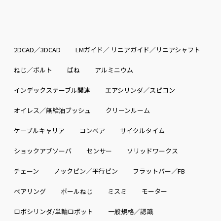
2DCAD／3DCAD
LMガイド／ リニアガイド／リニアシャフト
ねじ／ボルト
ばね
アルミニウム
インデックステーブル関連
エアシリンダ／スピコン
オイレス／無給油ブッシュ
クリーンルーム
ケーブルキャリア
コンベア
サイクルタイム
ショックアブソーバ
センサー
ソリッドワークス
チェーン
ノックピン／平行ピン
フラットバー／FB
ベアリング
ボールねじ
ミスミ
モーター
ロボシリンダ/単軸ロボット
一般規格／認識