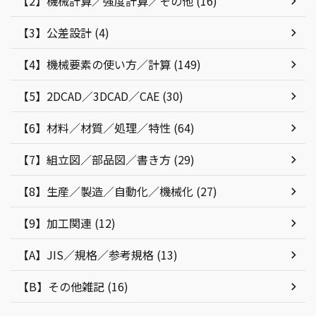
【2】機械計算／強度計算／その他 (16)
【3】公差設計 (4)
【4】機械要素の使い方／計算 (149)
【5】2DCAD／3DCAD／CAE (30)
【6】材料／材質／処理／特性 (64)
【7】組立図／部品図／書き方 (29)
【8】生産／製造／自動化／機械化 (27)
【9】加工関連 (12)
【A】JIS／規格／参考規格 (13)
【B】その他雑記 (16)