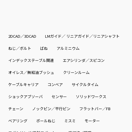
2DCAD／3DCAD
LMガイド／ リニアガイド／リニアシャフト
ねじ／ボルト
ばね
アルミニウム
インデックステーブル関連
エアシリンダ／スピコン
オイレス／無給油ブッシュ
クリーンルーム
ケーブルキャリア
コンベア
サイクルタイム
ショックアブソーバ
センサー
ソリッドワークス
チェーン
ノックピン／平行ピン
フラットバー／FB
ベアリング
ボールねじ
ミスミ
モーター