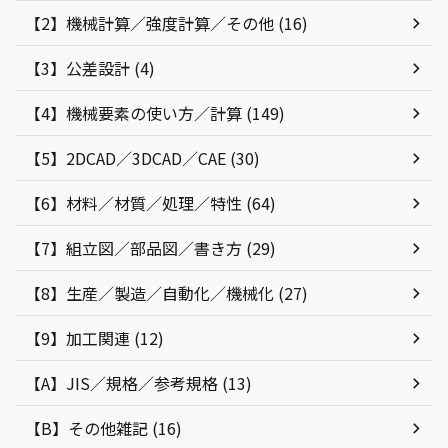
【2】機械計算／強度計算／その他 (16)
【3】公差設計 (4)
【4】機械要素の使い方／計算 (149)
【5】2DCAD／3DCAD／CAE (30)
【6】材料／材質／処理／特性 (64)
【7】組立図／部品図／書き方 (29)
【8】生産／製造／自動化／機械化 (27)
【9】加工関連 (12)
【A】JIS／規格／参考規格 (13)
【B】その他雑記 (16)