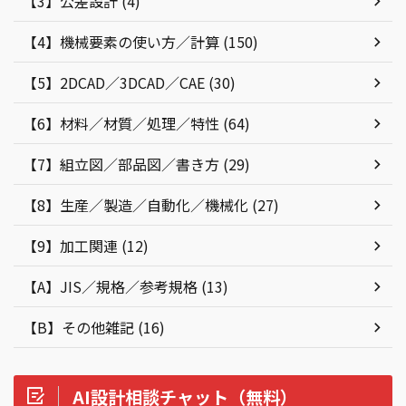
【3】公差設計 (4)
【4】機械要素の使い方／計算 (150)
【5】2DCAD／3DCAD／CAE (30)
【6】材料／材質／処理／特性 (64)
【7】組立図／部品図／書き方 (29)
【8】生産／製造／自動化／機械化 (27)
【9】加工関連 (12)
【A】JIS／規格／参考規格 (13)
【B】その他雑記 (16)
AI設計相談チャット（無料）