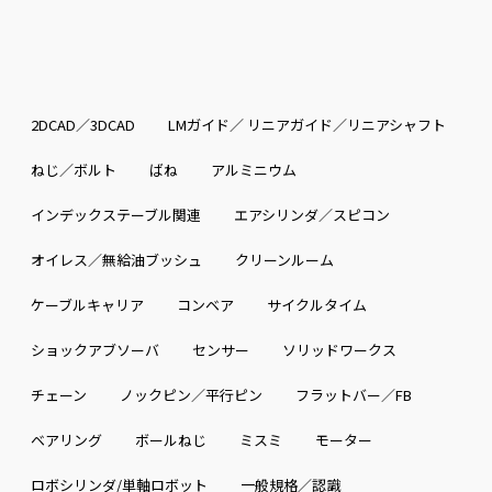
2DCAD／3DCAD
LMガイド／ リニアガイド／リニアシャフト
ねじ／ボルト
ばね
アルミニウム
インデックステーブル関連
エアシリンダ／スピコン
オイレス／無給油ブッシュ
クリーンルーム
ケーブルキャリア
コンベア
サイクルタイム
ショックアブソーバ
センサー
ソリッドワークス
チェーン
ノックピン／平行ピン
フラットバー／FB
ベアリング
ボールねじ
ミスミ
モーター
ロボシリンダ/単軸ロボット
一般規格／認識