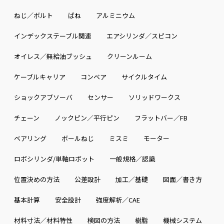
ねじ／ボルト
ばね
アルミニウム
インデックステーブル関連
エアシリンダ／スピコン
オイレス／無給油ブッシュ
クリーンルーム
ケーブルキャリア
コンベア
サイクルタイム
ショックアブソーバ
センサー
ソリッドワークス
チェーン
ノックピン／平行ピン
フラットバー／FB
ベアリング
ボールねじ
ミスミ
モーター
ロボシリンダ/単軸ロボット
一般規格／認識
位置決めの方法
公差設計
加工／基礎
図面／書き方
基本計算
安全設計
強度解析／CAE
材料寸法／材料特性
検図の方法
樹脂
機械システム