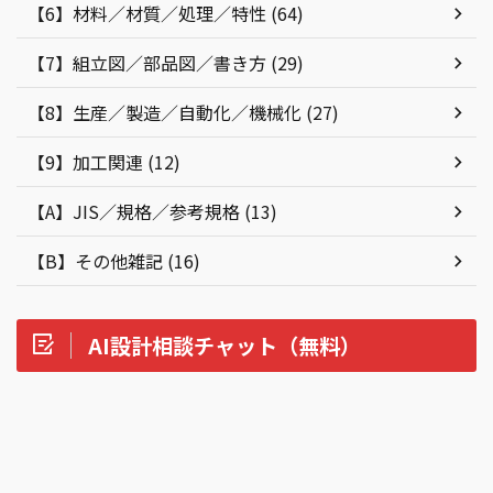
【6】材料／材質／処理／特性 (64)
【7】組立図／部品図／書き方 (29)
【8】生産／製造／自動化／機械化 (27)
【9】加工関連 (12)
【A】JIS／規格／参考規格 (13)
【B】その他雑記 (16)
AI設計相談チャット（無料）