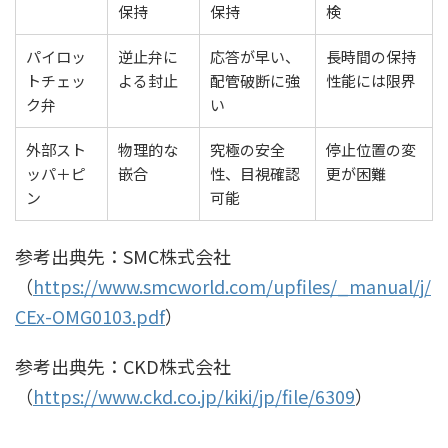
保持
保持
検
パイロッ
逆止弁に
応答が早い、
長時間の保持
トチェッ
よる封止
配管破断に強
性能には限界
ク弁
い
外部スト
物理的な
究極の安全
停止位置の変
ッパ＋ピ
嵌合
性、目視確認
更が困難
ン
可能
参考出典先：SMC株式会社
（
https://www.smcworld.com/upfiles/_manual/j/
CEx-OMG0103.pdf
）
参考出典先：CKD株式会社
（
https://www.ckd.co.jp/kiki/jp/file/6309
）