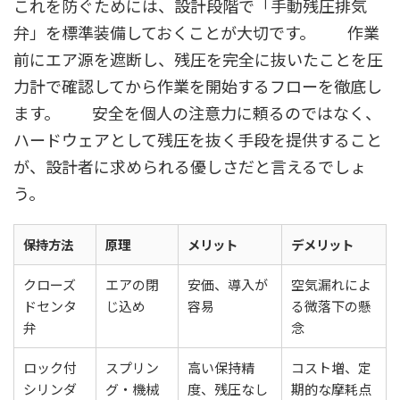
これを防ぐためには、設計段階で「手動残圧排気
弁」を標準装備しておくことが大切です。 作業
前にエア源を遮断し、残圧を完全に抜いたことを圧
力計で確認してから作業を開始するフローを徹底し
ます。 安全を個人の注意力に頼るのではなく、
ハードウェアとして残圧を抜く手段を提供すること
が、設計者に求められる優しさだと言えるでしょ
う。
保持方法
原理
メリット
デメリット
クローズ
エアの閉
安価、導入が
空気漏れによ
ドセンタ
じ込め
容易
る微落下の懸
弁
念
ロック付
スプリン
高い保持精
コスト増、定
シリンダ
グ・機械
度、残圧なし
期的な摩耗点