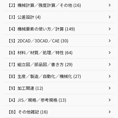
【2】機械計算／強度計算／その他 (16)
【3】公差設計 (4)
【4】機械要素の使い方／計算 (149)
【5】2DCAD／3DCAD／CAE (30)
【6】材料／材質／処理／特性 (64)
【7】組立図／部品図／書き方 (29)
【8】生産／製造／自動化／機械化 (27)
【9】加工関連 (12)
【A】JIS／規格／参考規格 (13)
【B】その他雑記 (16)