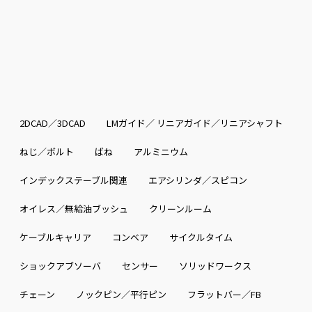
2DCAD／3DCAD
LMガイド／ リニアガイド／リニアシャフト
ねじ／ボルト
ばね
アルミニウム
インデックステーブル関連
エアシリンダ／スピコン
オイレス／無給油ブッシュ
クリーンルーム
ケーブルキャリア
コンベア
サイクルタイム
ショックアブソーバ
センサー
ソリッドワークス
チェーン
ノックピン／平行ピン
フラットバー／FB