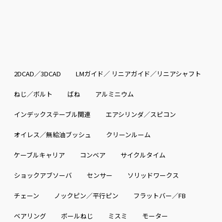
2DCAD／3DCAD
LMガイド／ リニアガイド／リニアシャフト
ねじ／ボルト
ばね
アルミニウム
インデックステーブル関連
エアシリンダ／スピコン
オイレス／無給油ブッシュ
クリーンルーム
ケーブルキャリア
コンベア
サイクルタイム
ショックアブソーバ
センサー
ソリッドワークス
チェーン
ノックピン／平行ピン
フラットバー／FB
ベアリング
ボールねじ
ミスミ
モーター