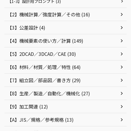
【1-3】設計用プロンプト (3)
【2】機械計算／強度計算／その他 (16)
【3】公差設計 (4)
【4】機械要素の使い方／計算 (149)
【5】2DCAD／3DCAD／CAE (30)
【6】材料／材質／処理／特性 (64)
【7】組立図／部品図／書き方 (29)
【8】生産／製造／自動化／機械化 (27)
【9】加工関連 (12)
【A】JIS／規格／参考規格 (13)