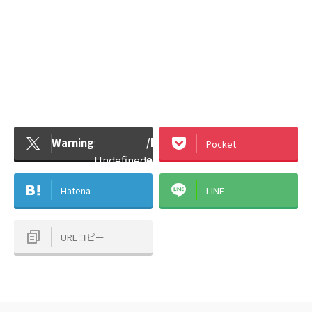
Warning
:
/home/mechaeng48/mechanical
Pocket
Undefined
engineer48.com/public_html/w
array key
content/plugins/sns-count-
Hatena
LINE
"Twitter"
cache/sns-count-cache.php
in
URLコピー