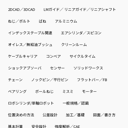
2DCAD／3DCAD
LMガイド／ リニアガイド／リニアシャフト
ねじ／ボルト
ばね
アルミニウム
インデックステーブル関連
エアシリンダ／スピコン
オイレス／無給油ブッシュ
クリーンルーム
ケーブルキャリア
コンベア
サイクルタイム
ショックアブソーバ
センサー
ソリッドワークス
チェーン
ノックピン／平行ピン
フラットバー／FB
ベアリング
ボールねじ
ミスミ
モーター
ロボシリンダ/単軸ロボット
一般規格／認識
位置決めの方法
公差設計
加工／基礎
図面／書き方
基本計算
安全設計
強度解析／CAE