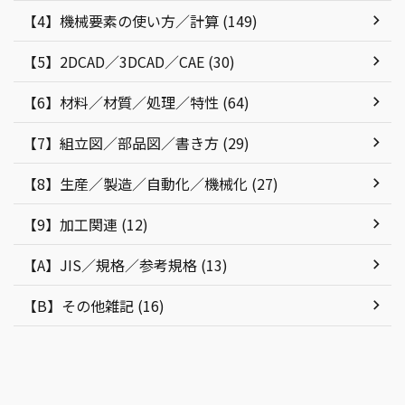
【4】機械要素の使い方／計算 (149)
【5】2DCAD／3DCAD／CAE (30)
【6】材料／材質／処理／特性 (64)
【7】組立図／部品図／書き方 (29)
【8】生産／製造／自動化／機械化 (27)
【9】加工関連 (12)
【A】JIS／規格／参考規格 (13)
【B】その他雑記 (16)