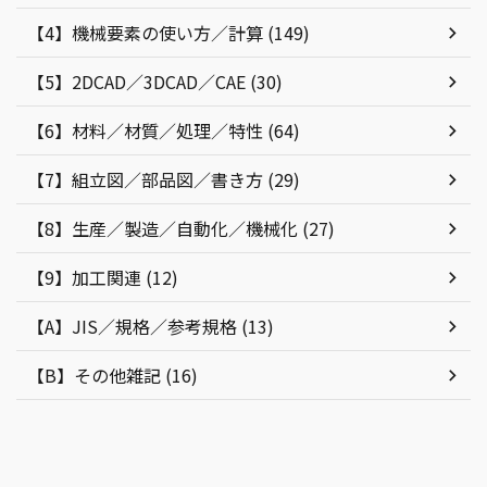
【4】機械要素の使い方／計算 (149)
【5】2DCAD／3DCAD／CAE (30)
【6】材料／材質／処理／特性 (64)
【7】組立図／部品図／書き方 (29)
【8】生産／製造／自動化／機械化 (27)
【9】加工関連 (12)
【A】JIS／規格／参考規格 (13)
【B】その他雑記 (16)