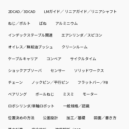
2DCAD／3DCAD
LMガイド／ リニアガイド／リニアシャフト
ねじ／ボルト
ばね
アルミニウム
インデックステーブル関連
エアシリンダ／スピコン
オイレス／無給油ブッシュ
クリーンルーム
ケーブルキャリア
コンベア
サイクルタイム
ショックアブソーバ
センサー
ソリッドワークス
チェーン
ノックピン／平行ピン
フラットバー／FB
ベアリング
ボールねじ
ミスミ
モーター
ロボシリンダ/単軸ロボット
一般規格／認識
位置決めの方法
公差設計
加工／基礎
図面／書き方