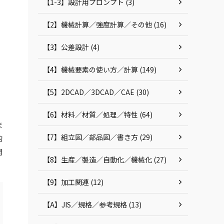
【1-3】設計用プロンプト (3)
【2】機械計算／強度計算／その他 (16)
【3】公差設計 (4)
【4】機械要素の使い方／計算 (149)
【5】2DCAD／3DCAD／CAE (30)
【6】材料／材質／処理／特性 (64)
ま
【7】組立図／部品図／書き方 (29)
的
問
【8】生産／製造／自動化／機械化 (27)
【9】加工関連 (12)
【A】JIS／規格／参考規格 (13)