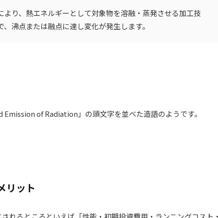
により、熱エネルギーとして対象物を溶融・蒸発させる加工技
で、沸点または融点に達し変化が発生します。
lated Emission of Radiation」の頭文字を並べた造語のようです。
メリット
にされるところといえば「性能・初期投資費用・ランニングコスト