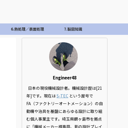
6.熱処理／表面処理
7.製図知識
・
Engineer48
日本の現役機械設計者。機械設計歴は[21
年]です。現在は
S-TEC
という屋号で
FA（ファクトリーオートメーション）の自
動機や治具を基盤にあらゆる設計に取り組
む個人事業主です。埼玉県鶴ヶ島市を拠点
。
に「機械メーカー様専用、影の設計プレイ